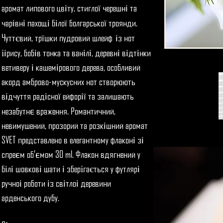
аромат липового цв
ту, стигло
черешн
та
і
і
ї
чар
вн
пахощ
б
ло
болгарсько
троянди.
і
і
і
і
ї
ї
Чуттєвий, тр
шки пудровий шлейф
з нот
і
ї
і
рису, боб
в тонка та ван
л
, деревн
в
дт
нки
і
і
і
і
і
і
і
ветиверу
кашем
рового дерева, особливий
і
і
акорд амброво-мускусних нот створюють
в
дчуття рад
сно
ейфор
та залишають
і
і
і
ї
ї
незабутн
враження. Романтичний,
є
невимушений, прозорий та розк
шний аромат
і
SVET представлено в елегантному флакон
з
і
і
спре
м об'
мом 30 ml. Флакон вдягнений у
є
є
б
л
шовков
шати
зберігається у футляр
і
і
і
і
і
ручно
роботи
з св
тло
деревини
і
і
і
і
арденського дубу.