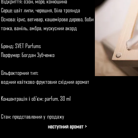
Відкриття: озон, море, конюшина
Серце: цв
т липи, черешня, б
ла троянда
і
і
Основа:
рис, ветивер, кашем
рове дерево, боби
і
і
тонка, ван
ль, амбра, мускусний акорд
і
Бренд: SVET Parfums
Парфумер: Богдан Зубченко
Ольфакторний тип:
водний кв
тково-фруктовий сх
дний аромат
і
і
Концентрац
я
об'
м: parfum, 30 ml
і
і
є
Стан:
представлений у продажу
наступний аромат >