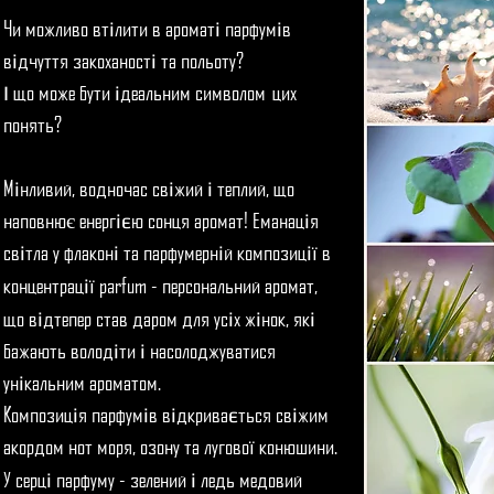
Чи можливо вт
лити в аромат
парфум
в
і
і
і
в
дчуття закоханост
та польоту?
і
і
що може бути
деальним символом цих
І
і
понять?
М
нливий, водночас св
жий
теплий, що
і
і
і
наповнює енерг
ю сонця аромат! Еманац
я
і
є
і
св
тла у флакон
та парфумерн
й композиц
в
і
і
і
і
ї
концентрац
parfum - персональний аромат,
і
ї
що в
дтепер став даром для ус
х ж
нок, як
і
і
і
і
бажають волод
ти
насолоджуватися
і
і
ун
кальним ароматом.
і
Композиц
я парфум
в в
дкрива
ться св
жим
і
і
і
є
і
акордом нот моря, озону та лугово
конюшини.
ї
У серц
парфуму - зелений
ледь медовий
і
і