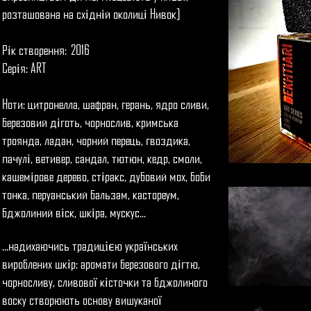
розташована на сх
дн
й околиц
Нивок]
і
і
і
Р
к створення: 2016
і
Сер
я: ART
і
Ноти: цитронелла, шафран, герань, ядро сливи,
березовий д
готь, чорнослив, кримська
і
троянда, ладан, чорний перець, гвоздика,
пачул
, ветивер, сандал, тютюн, кедр, смоли,
і
кашем
рове дерево, ст
ракс, дубовий мох, боби
і
і
тонка, перуанський бальзам, кастореум,
бджолиний в
ск, шк
ра, мускус...
і
і
...надихаючись традиці
ю укра
нських
є
ї
вироблених шк
р: аромати березового д
гтю,
і
і
чорносливу, сливово
к
сточки та бджолиного
ї
і
воску створюють основу вишукано
ї