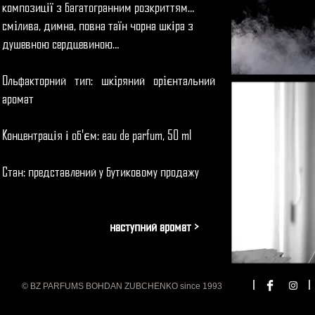
композиц
з багатогранним розкриттям…
і
ї
смілива, димна, повна та
н чорна шк
ра з
ї
і
душевною сердцевиною…
Ольфакторний тип: шкіряний орі
нтальний
є
аромат
Концентрац
я
об'
м: eau de parfum, 50 ml
і
і
є
Стан:
представлений у бутиковому продажу
наступний аромат >
©
BZ PARFUMS BOHDAN ZUBCHENKO since 1993