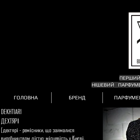
ПЕРШИ
НІШЕВИЙ ПАРФУМЕ
ГОЛОВНА
БРЕНД
ПАРФУМЕ
DEKHTIARI
І
ДЕХТЯР
[дехтяр
- рем
сники, що займалися
і
і
виробництвом д
гтю; м
сцев
сть у Ки
в
,
і
і
і
є
і